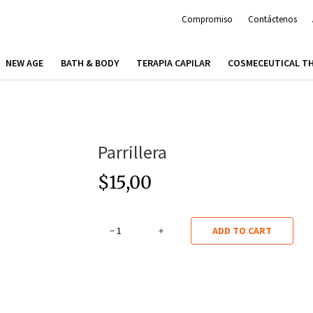
Compromiso
Contáctenos
NEW AGE
BATH & BODY
TERAPIA CAPILAR
COSMECEUTICAL T
Parrillera
$
15,00
Parrillera
ADD TO CART
quantity