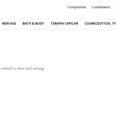
Compromiso
Contáctenos
NEW AGE
BATH & BODY
TERAPIA CAPILAR
COSMECEUTICAL T
 delete it, then start writing!