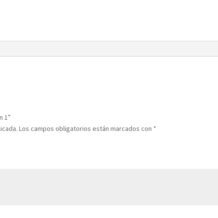
quantity
n 1”
licada.
Los campos obligatorios están marcados con
*