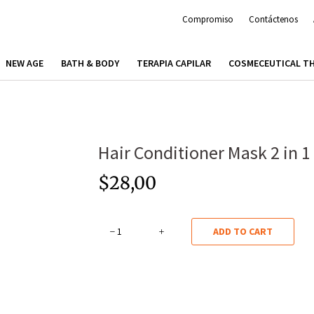
Compromiso
Contáctenos
NEW AGE
BATH & BODY
TERAPIA CAPILAR
COSMECEUTICAL T
Hair Conditioner Mask 2 in 1
$
28,00
Hair
ADD TO CART
Conditioner
Mask
2
in
1