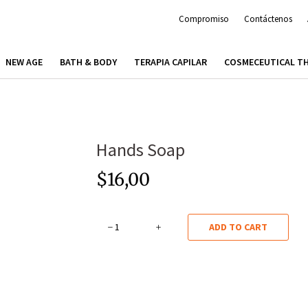
Compromiso
Contáctenos
NEW AGE
BATH & BODY
TERAPIA CAPILAR
COSMECEUTICAL T
Hands Soap
$
16,00
Hands
ADD TO CART
Soap
quantity